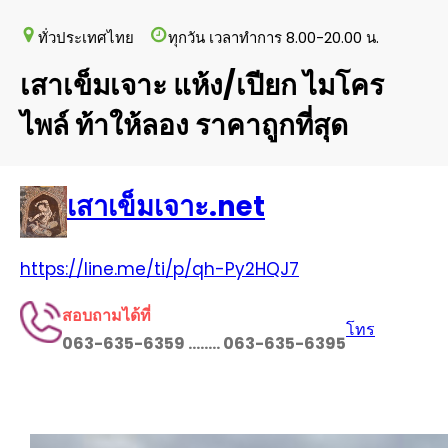
ทั่วประเทศไทย
ทุกวัน เวลาทำการ 8.00-20.00 น.
เสาเข็มเจาะ แห้ง/เปียก ไมโคร
ไพล์ ท้าให้ลอง ราคาถูกที่สุด
เสาเข็มเจาะ.net
https://line.me/ti/p/qh-Py2HQJ7
สอบถามได้ที่
โทร
063-635-6359 …….. 063-635-6395