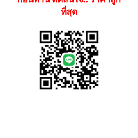
ที่สุด