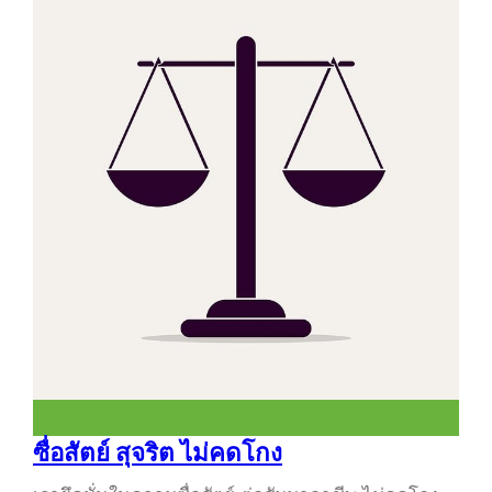
ซื่อสัตย์ สุจริต ไม่คดโกง