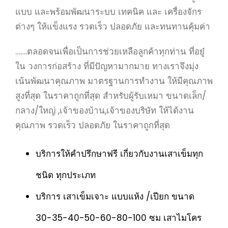
แบบ และพร้อมพัฒนาระบบ เทคนิค และ เครื่องจักร
ต่างๆ ให้แข็งแรง รวดเร็ว ปลอดภัย และทนทานคุ้มค่า
…….ตลอดจนเพื่อเป็นการช่วยเหลือลูกค้าทุกท่าน ที่อยู๋
ใน วงการก่อสร้าง ที่มีปัญหามากมาย ทางเราจึงมุ่ง
เน้นพัฒนาคุณภาพ มาตรฐานการทำงาน ให้มีคุณภาพ
สูงที่สุด ในราคาถูกที่สุด สำหรับผู้รับเหมา ขนาดเล็ก/
กลาง/ใหญ่ ,เจ้าของบ้าน,เจ้าของบริษัท ให้ได้งาน
คุณภาพ รวดเร็ว ปลอดภัย ในราคาถูกที่สุด
บริการให้คำปรึกษาฟรี เกี่ยวกับงานเสาเข็มทุก
ชนิด ทุกประเภท
บริการ เสาเข็มเจาะ แบบแห้ง /เปียก ขนาด
30-35-40-50-60-80-100 ซม เสาไมโคร