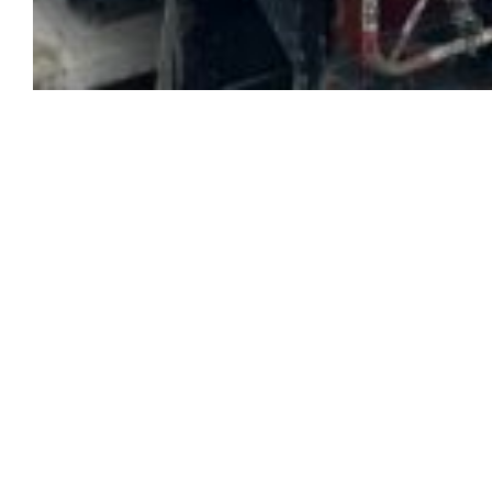
ท่านลองโทรมา
เช็คราคา
กับเราก่อนตัดสินใจ ราคา
ถูกที่สุด
เสาเข็มเจาะ.net
เสาเข็มเจาะ แห้ง/เปียก เสาเข็มไมโครไพล์ทุกชนิด
เสาเข็มกดไฮโดรลิค ประสบการณ์กว่า 30 ปี
บริการท่านด้วย รถเจาะเสาเข็ม ล้อยาง/ล้อแทรก
ระบบ 3 ขา ปั้นจั่นเล็ก ปั้นจั่นแทรก ชุดกดเสาเข็มไฮ
โดรลิค