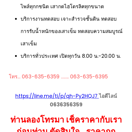
ไพล์ทุกกชนิด เสากดไฮโดรลิคทุกขนาด
บริการงานทดสอบ เจาะสำรวจชั้นดิน ทดสอบ
การรับน้ำหนักของเสาเข็ม ทดสอบความสมบูรณ์
เสาเข็ม
บริการทั่วประเทศ เปิดทุกวัน 8.00 น.-20.00 น.
โทร… 063-635-6359 …….. 063-635-6395
https://line.me/ti/p/qh-Py2HQJ7
ไอดีไลน์
0636356359
ท่านลองโทรมา เช็คราคากับเรา
ก่อนท่าน ตัดสินใจ.. ราคาถูก